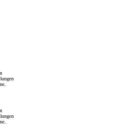
en
dlungen
ne.
en
dlungen
ne.